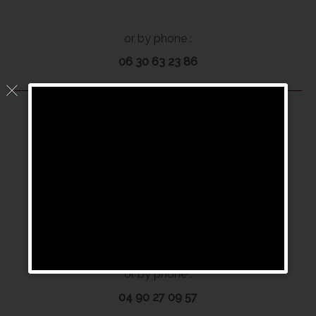
or by phone :
06 30 63 23 86
TECHNICAL DIRECTION
(Les Angles)
For technical support,
thank you to contact us by email:
support [at] antinno.fr
or by phone :
04 90 27 09 57