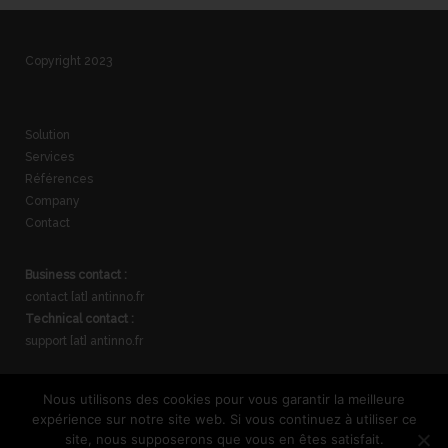
Copyright 2023
Solution
Services
Références
Company
Contact
Business contact :
contact [at] antinno.fr
Technical contact :
support [at] antinno.fr
Commercial management (Paris) :
Nous utilisons des cookies pour vous garantir la meilleure
06 30 63 23 86
expérience sur notre site web. Si vous continuez à utiliser ce
Technical direction (Les Angles) :
site, nous supposerons que vous en êtes satisfait.