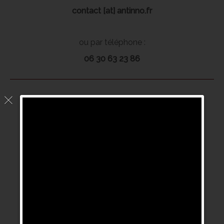
contact [at] antinno.fr
ou par téléphone :
06 30 63 23 86
DIRECTION TECHNIQUE
(Les Angles)
Pour le support technique,
merci de nous contacter par courriel :
support [at] antinno.fr