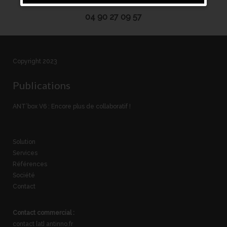
ou par téléphone :
04 90 27 09 57
Copyright 2023
Publications
ANT’box V6 : Encore plus de collaboratif !
Solution
Services
Références
Société
Contact
Contact commercial :
contact [at] antinno.fr