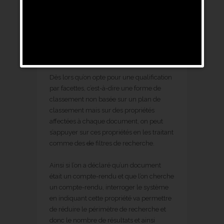
Le filtrage sur facettes
Dès lors qu’on opte pour une qualification
par facettes, c’est-à-dire une forme de
classement non basée sur un plan de
classement mais sur des propriétés
affectées à chaque document, on peut
s’appuyer sur ces propriétés en les traitant
comme des
de
filtres de recherche.
Ainsi si l’on a déclaré qu’un document
était un compte-rendu et que l’on cherche
un compte-rendu, interroger le système
en indiquant cette propriété va permettre
de réduire le périmètre de recherche et
donc le nombre de résultats et ainsi