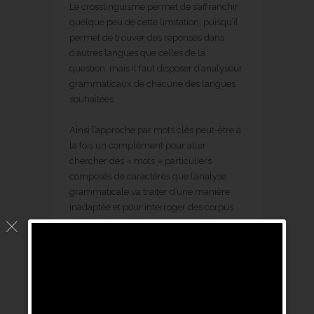
Le crosslinguisme permet de s’affranchir
quelque peu de cette limitation, puisqu’il
permet de trouver des réponses dans
d’autres langues que celles de la
question, mais il faut disposer d’analyseur
grammaticaux de chacune des langues
souhaitées.
Ainsi l’approche par mots clés peut-être à
la fois un complément pour aller
chercher des « mots » particuliers
composés de caractères que l’analyse
grammaticale va traiter d’une manière
inadaptée et pour interroger des corpus
rédigés dans des langues non traités par
le moteur considéré.