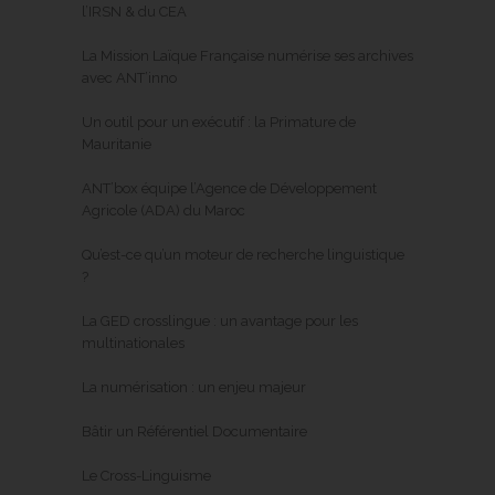
l’IRSN & du CEA
La Mission Laïque Française numérise ses archives
avec ANT’inno
Un outil pour un exécutif : la Primature de
Mauritanie
ANT’box équipe l’Agence de Développement
Agricole (ADA) du Maroc
Qu’est-ce qu’un moteur de recherche linguistique
?
La GED crosslingue : un avantage pour les
multinationales
La numérisation : un enjeu majeur
Bâtir un Référentiel Documentaire
Le Cross-Linguisme