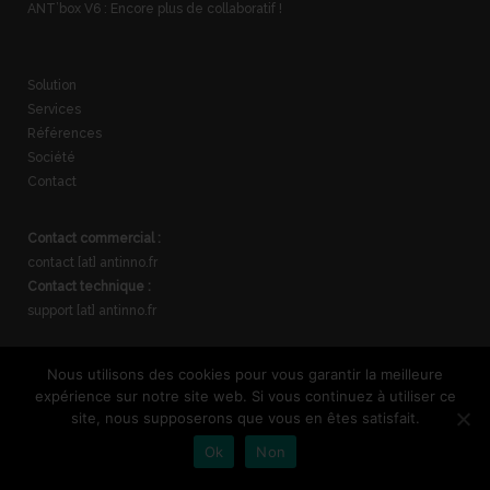
ANT’box V6 : Encore plus de collaboratif !
Solution
Services
Références
Société
Contact
Contact commercial :
contact [at] antinno.fr
Contact technique :
support [at] antinno.fr
Direction commerciale (Paris) :
Nous utilisons des cookies pour vous garantir la meilleure
06 30 63 23 86
expérience sur notre site web. Si vous continuez à utiliser ce
Direction technique (Les Angles) :
site, nous supposerons que vous en êtes satisfait.
04 90 27 09 57
Ok
Non