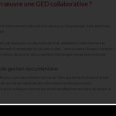
n œuvre une GED collaborative ?
le fonctionnement habituel d’un service ou d’une équipe, il est désormais
if.
s, de dialogues sur des outils de chat, s’élaborent collectivement et
atement d’une équipe sur plusieurs sites – voire plusieurs fuseaux horaires –
t un besoin de plus en plus important d’échanges numériques entre les
ls de gestion documentaire
t plus, voire peut devenir nocive car, bien que facile d’utilisation et très
 de suivi et de traçabilité des informations et des documents :
qu’un collègue m’envoie par email est effectivement dans sa version la
serveurs ou espaces de fichiers partagés. Ceux-ci s’appuient en effet sur
 et de sous-dossiers dans lesquels il est difficile de se repérer et qui