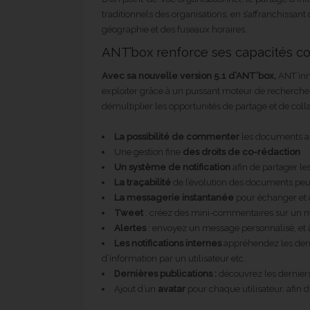
traditionnels des organisations, en s’affranchissant 
géographie et des fuseaux horaires.
ANT’box renforce ses capacités co
Avec sa nouvelle version 5.1 d’ANT’box,
ANT’inn
exploiter grâce à un puissant moteur de recherche 
démultiplier les opportunités de partage et de coll
La possibilité de commenter
les documents af
Une gestion fine
des droits de co-rédaction
Un système de notification
afin de partager l
La traçabilité
de l’évolution des documents peut 
La messagerie instantanée
pour échanger et 
Tweet
: créez des mini-commentaires sur un
Alertes
: envoyez un message personnalisé, et 
Les notifications internes
appréhendez les dern
d’information par un utilisateur etc.
Dernières publications :
découvrez les dernie
Ajout d’un
avatar
pour chaque utilisateur, afin d