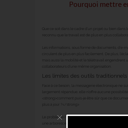
Pourquoi mettre e
Que ce soit dans le cadre d’un projet ou bien dans 
reconnu que le travail est de plus en plus collaborat
Les informations, sous forme de documents, d’e-mail
circulent de plus en plus facilement. De plus, l’écl
mais aussi la mobilité et le télétravail engendren
collaborateurs d’une même organisation.
Les limites des outils traditionne
Face à ce besoin, la messagerie électronique ne suffi
largement répandue, elle n’offre aucune possibilité
<strong>comment puis-je être sûr que ce document 
plus à jour ?</strong>
Le problème ne sera pas idéalement réglé avec les 
une arborescence hiérarchique constituée de dossiers