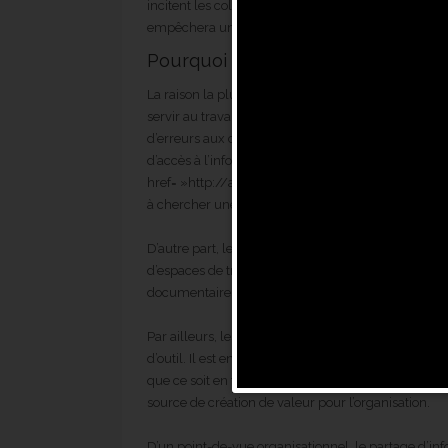
incitent les collaborateurs à dupliquer les fichiers 
empêchera un suivi efficace des mises à jour.
Pourquoi une GED collaborative ?
La raison la plus évidente est de permettre un acc
servir au travail quotidien d’une équipe, d’un serv
d’erreurs aux conséquences plus ou moins important
d’accès à l’information peuvent devenir une source d
href= »http://antinno.net/fr/2017/04/18/cout-t
à chercher une information ou un document</a>).
D’autre part, le fonctionnement en « mode projet »
d’espaces de travail collaboratifs tout en se dotant
documentaire du projet.
Par ailleurs, les équipes d’innovation et de recher
d’outil. Il est en effet reconnu que c’est du partage
que ce soit en termes de services ou de produits. L
source de création de valeur pour l’organisation.
D’un point-de-vue organisationnel, le partage d’info