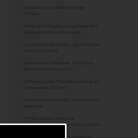
Découvrez la nouvelle version de
ANT’box
Mettez de l’intelligence linguistique dans
l’exploitation de vos documents !
La valorisation de contenu : la ANT’box au
service du Cosmed
Le Référentiel d’expertise : ANT’box au
service de l’IRSN & du CEA
La Mission Laïque Française numérise ses
archives avec ANT’inno
Un outil pour un exécutif : la Primature de
Mauritanie
ANT’box équipe l’Agence de
Développement Agricole (ADA) du Maroc
Qu’est-ce qu’un moteur de recherche