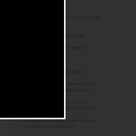
linguistique ?
La GED crosslingue : un avantage pour les
multinationales
La numérisation : un enjeu majeur
Bâtir un Référentiel Documentaire
Le Cross-Linguisme
La GED doit être simple & flexible
Simplifiez-vous la GED : classez moins
pour mieux exploiter vos documents !
Veille stratégique & concurrentielle :
ANT’inno au service d’Airbus Helicopters
Le coût du temps perdu à chercher une
information ou un document